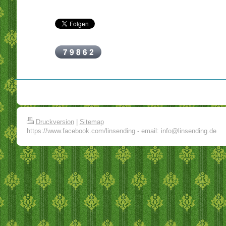
Druckversion
|
Sitemap
https://www.facebook.com/linsending - email: info@linsending.de